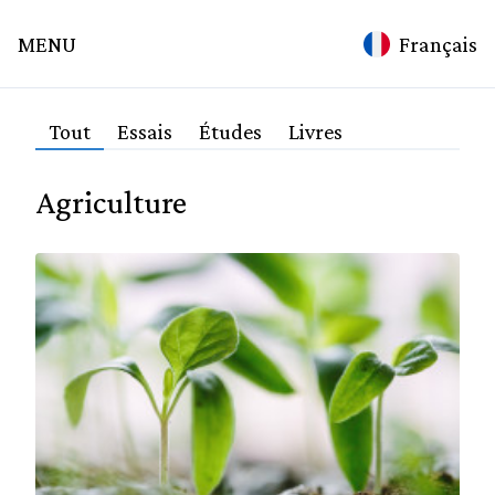
mina
MENU
Français
ation
Accueil
Tout
Essais
Études
Livres
Sujets
Agriculture
Technologie
Spiritualité
Science
Médecine
Alchimie
Culture
Education
Environnement
Agriculture