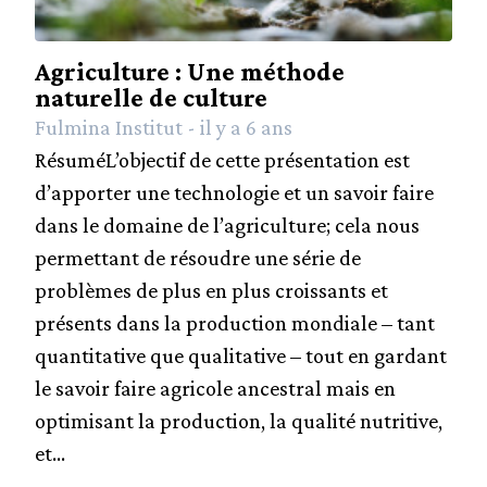
Industrie
Social
Agriculture : Une méthode
Histoire
naturelle de culture
Personnes
Fulmina Institut - il y a 6 ans
d'exception
RésuméL’objectif de cette présentation est
Contact
d’apporter une technologie et un savoir faire
dans le domaine de l’agriculture; cela nous
permettant de résoudre une série de
problèmes de plus en plus croissants et
présents dans la production mondiale – tant
quantitative que qualitative – tout en gardant
le savoir faire agricole ancestral mais en
optimisant la production, la qualité nutritive,
et...